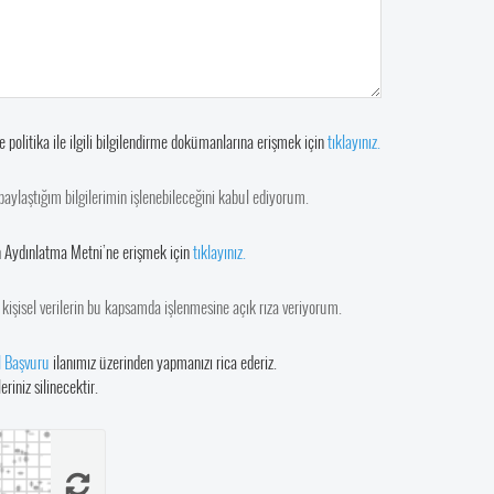
olitika ile ilgili bilgilendirme dokümanlarına erişmek için
tıklayınız.
ylaştığım bilgilerimin işlenebileceğini kabul ediyorum.
in Aydınlatma Metni’ne erişmek için
tıklayınız.
kişisel verilerin bu kapsamda işlenmesine açık rıza veriyorum.
l Başvuru
ilanımız üzerinden yapmanızı rica ederiz.
riniz silinecektir.