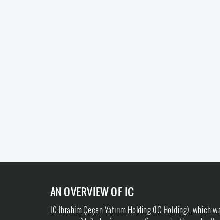
AN OVERVIEW OF IC
IC İbrahim Çeçen Yatırım Holding (IC Holding), which w