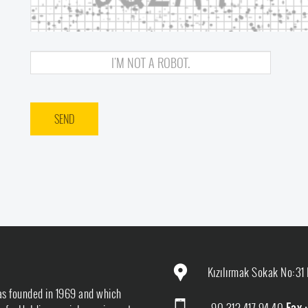
Kızılırmak Sokak No:31 
as founded in 1969 and which
+90 312 417 94 40
Fax 