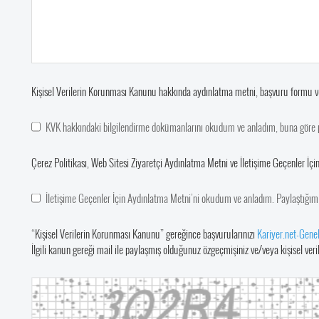
Kişisel Verilerin Korunması Kanunu hakkında aydınlatma metni, başvuru formu ve p
KVK hakkındaki bilgilendirme dokümanlarını okudum ve anladım, buna göre pa
Çerez Politikası, Web Sitesi Ziyaretçi Aydınlatma Metni ve İletişime Geçenler İç
İletişime Geçenler İçin Aydınlatma Metni’ni okudum ve anladım. Paylaştığım 
“Kişisel Verilerin Korunması Kanunu” gereğince başvurularınızı
Kariyer.net-Gene
İlgili kanun gereği mail ile paylaşmış olduğunuz özgeçmişiniz ve/veya kişisel verile