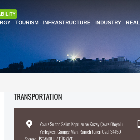
BILITY
RGY
TOURISM
INFRASTRUCTURE
INDUSTRY
REAL
TRANSPORTATION
Yavuz Sultan Selim Köprüsü ve Kuzey Çevre Otoyolu
Yerleşkesi, Garipçe Mah. Rumeli Feneri Cad. 34450
Sarıyer - İSTANBUL / TÜRKİYE