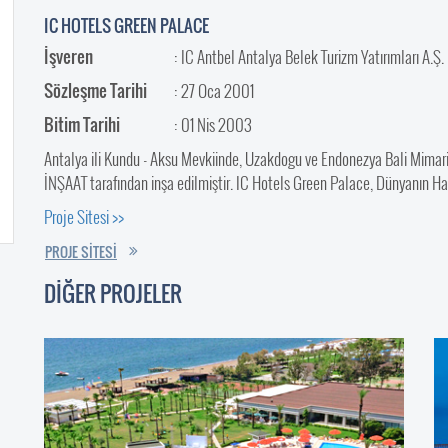
IC HOTELS GREEN PALACE
İşveren
: IC Antbel Antalya Belek Turizm Yatırımları A.Ş.
Sözleşme Tarihi
: 27 Oca 2001
Bitim Tarihi
: 01 Nis 2003
Antalya ili Kundu - Aksu Mevkiinde, Uzakdogu ve Endonezya Bali Mimarisi 
İNŞAAT tarafından inşa edilmiştir. IC Hotels Green Palace, Dünyanın Hari
Proje Sitesi >>
PROJE SİTESİ
DİĞER PROJELER