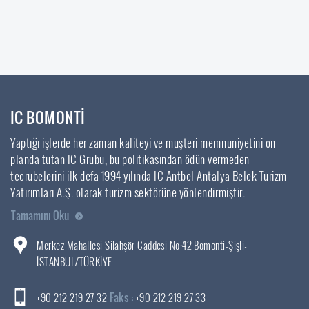
IC BOMONTİ
Yaptığı işlerde her zaman kaliteyi ve müşteri memnuniyetini ön
planda tutan IC Grubu, bu politikasından ödün vermeden
tecrübelerini ilk defa 1994 yılında IC Antbel Antalya Belek Turizm
Yatırımları A.Ş. olarak turizm sektörüne yönlendirmiştir.
Tamamını Oku
Merkez Mahallesi Silahşör Caddesi No:42 Bomonti-Şişli-
İSTANBUL/TÜRKİYE
+90 212 219 27 32
Faks :
+90 212 219 27 33