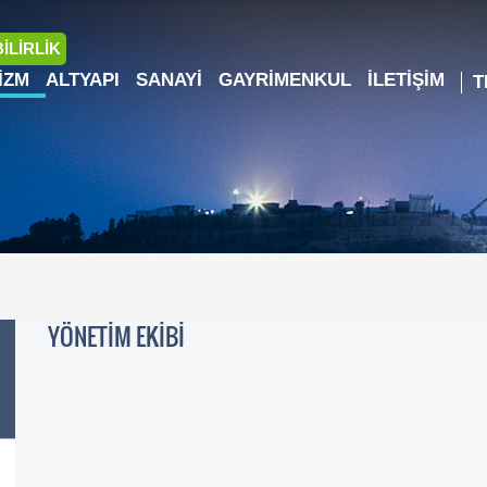
İLİRLİK
IZM
ALTYAPI
SANAYI
GAYRIMENKUL
İLETIŞIM
YÖNETİM EKİBİ