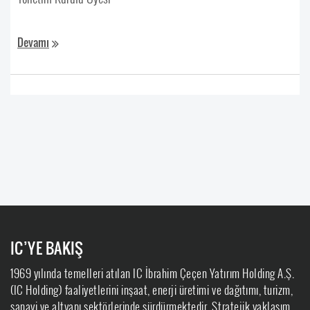
‏‏‏‏‏‏‏‏
Devamı
IC’YE BAKIŞ
1969 yılında temelleri atılan IC İbrahim Çeçen Yatırım Holding A.Ş.
(IC Holding) faaliyetlerini inşaat, enerji üretimi ve dağıtımı, turizm,
sanayi ve altyapı sektörlerinde sürdürmektedir. Stratejik yaklaşım,