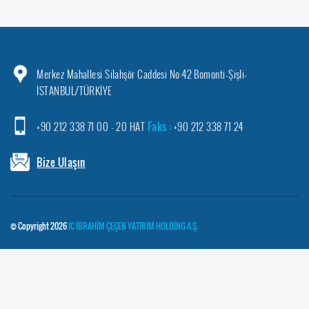
Merkez Mahallesi Silahşör Caddesi No:42 Bomonti-Şişli-
İSTANBUL/TÜRKİYE
+90 212 338 71 00 - 20 HAT
Faks :
+90 212 338 71 24
Bize Ulaşın
© Copyright 2026
IC İBRAHİM ÇEÇEN YATIRIM HOLDİNG A.Ş.