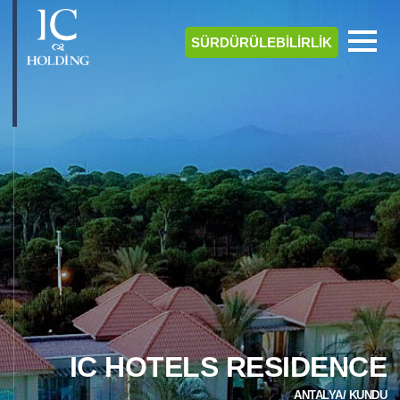
SÜRDÜRÜLEBİLİRLİK
IC HOTELS RESIDENCE
ANTALYA/ KUNDU