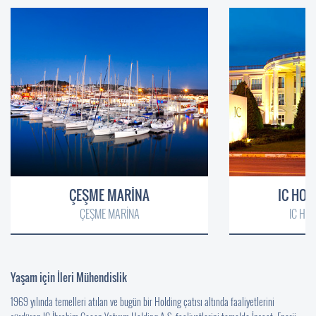
ÇEŞME MARİNA
IC HOT
ÇEŞME MARİNA
IC HO
Yaşam için İleri Mühendislik
1969 yılında temelleri atılan ve bugün bir Holding çatısı altında faaliyetlerini