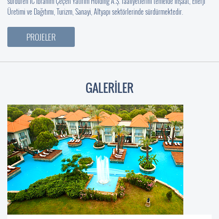
sürdüren IC İbrahim Çeçen Yatırım Holding A.Ş. faaliyetlerini temelde İnşaat, Enerji
Üretimi ve Dağıtımı, Turizm, Sanayi, Altyapı sektörlerinde sürdürmektedir.
PROJELER
GALERİLER