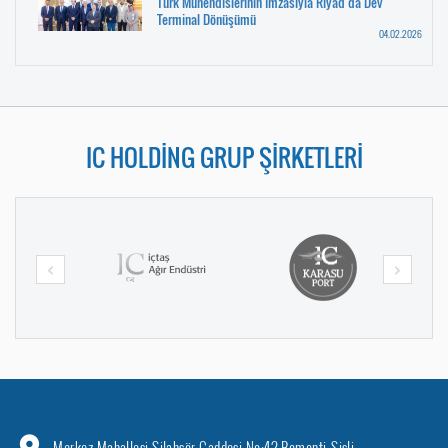
Türk Mühendislerinin İmzasıyla Riyad’da Dev
Terminal Dönüşümü
04.02.2026
IC HOLDİNG GRUP ŞİRKETLERİ
Merkez Mahallesi Silahşör Caddesi No:42 Bomonti-Şişli-