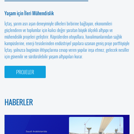
Yaşam için İleri Mühendislik
İçtaş, yarım asrı aşan deneyimiyle ülkeleri birbirine bağlayan, ekonomileri
güçlendiren ve toplumlar için kalıcı değer yaratan büyük ölçekli altyapı ve
mühendislik projeleri geliştirir. Köprülerden otoyollara, havalimanlarından sağlık
kampüslerine, enerji tesislerinden endüstriyel yapılara uzanan geniş proje portföyüyle
İçtaş; yalnızca bugünün ihtiyaçlarına cevap veren yapılar inşa etmez, gelecek nesiller
için güvenilir ve sürdürülebilir yaşam altyapıları kurar.
PROJELER
HABERLER