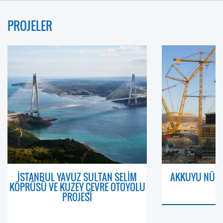
PROJELER
İSTANBUL YAVUZ SULTAN SELİM
AKKUYU NÜKL
KÖPRÜSÜ VE KUZEY ÇEVRE OTOYOLU
PROJESİ