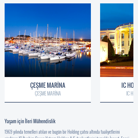
ÇEŞME MARİNA
IC HOT
ÇEŞME MARİNA
IC HO
Yaşam için İleri Mühendislik
1969 yılında temelleri atılan ve bugün bir Holding çatısı altında faaliyetlerini