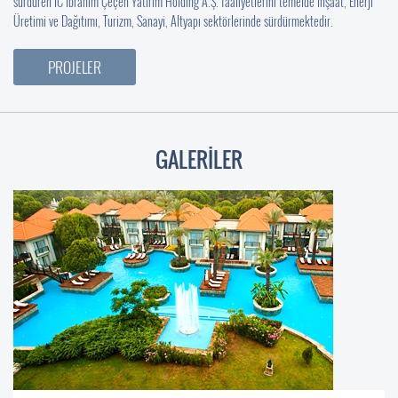
sürdüren IC İbrahim Çeçen Yatırım Holding A.Ş. faaliyetlerini temelde İnşaat, Enerji
Üretimi ve Dağıtımı, Turizm, Sanayi, Altyapı sektörlerinde sürdürmektedir.
PROJELER
GALERİLER