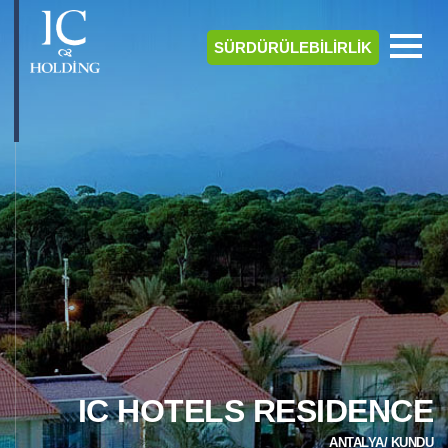
SÜRDÜRÜLEBİLİRLİK
IC HOTELS RESIDENCE
ANTALYA/ KUNDU