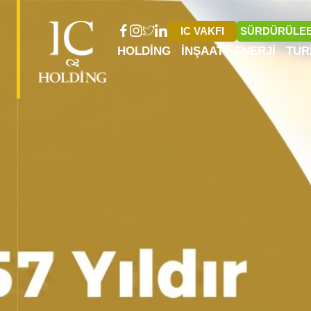
IC VAKFI
SÜRDÜRÜLEB
HOLDING
İNŞAAT
ENERJI
TUR