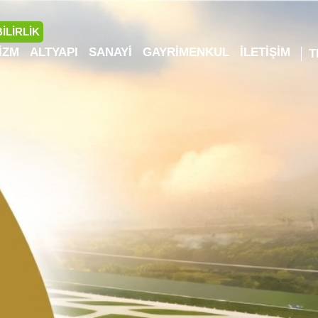
İLİRLİK
IZM
ALTYAPI
SANAYI
GAYRIMENKUL
İLETIŞIM