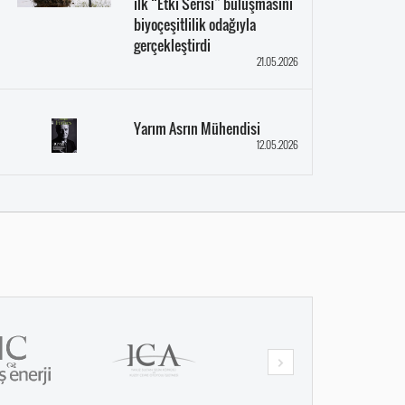
ilk “Etki Serisi” buluşmasını
biyoçeşitlilik odağıyla
gerçekleştirdi
21.05.2026
Yarım Asrın Mühendisi
12.05.2026