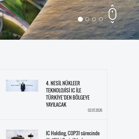
4. NESİL NÜKLEER
TEKNOLOJİSİ IC İLE
TÜRKİYE’DEN BÖLGEYE
YAYILACAK
02.07.2026
IC Holding, COP31 sürecinde