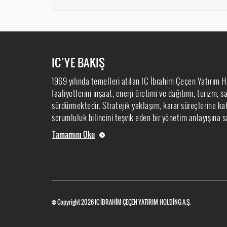
IC’YE BAKIŞ
1969 yılında temelleri atılan IC İbrahim Çeçen Yatırım H
faaliyetlerini inşaat, enerji üretimi ve dağıtımı, turizm, 
sürdürmektedir. Stratejik yaklaşım, karar süreçlerine kat
sorumluluk bilincini teşvik eden bir yönetim anlayışına sa
Tamamını Oku
© Copyright 2026
IC İBRAHİM ÇEÇEN YATIRIM HOLDİNG A.Ş.