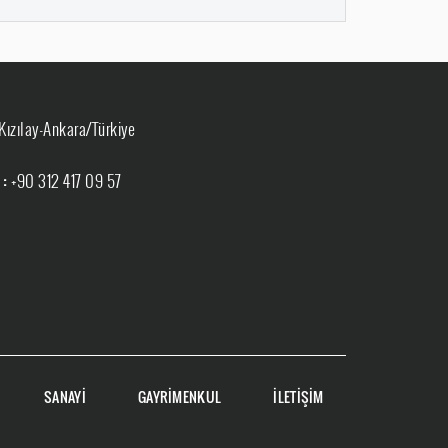
Kızılay-Ankara/Türkiye
 :
+90 312 417 09 57
SANAYİ
GAYRİMENKUL
İLETİŞİM