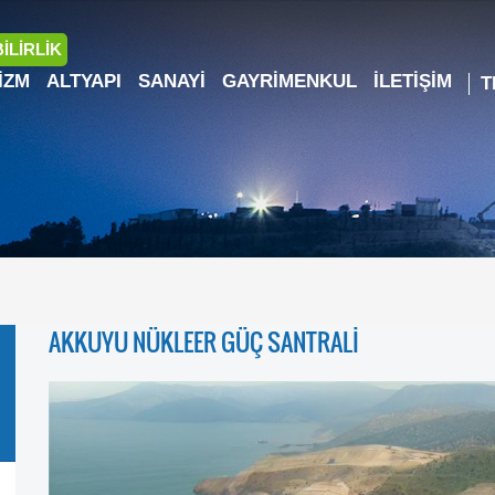
İLİRLİK
IZM
ALTYAPI
SANAYI
GAYRIMENKUL
İLETIŞIM
AKKUYU NÜKLEER GÜÇ SANTRALİ