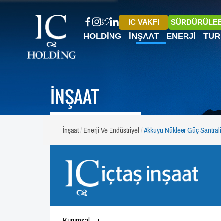
IC VAKFI
SÜRDÜRÜLEB
HOLDING
İNŞAAT
ENERJI
TUR
İNŞAAT
İnşaat
Enerji Ve Endüstriyel
Akkuyu Nükleer Güç Santrali
Kurumsal