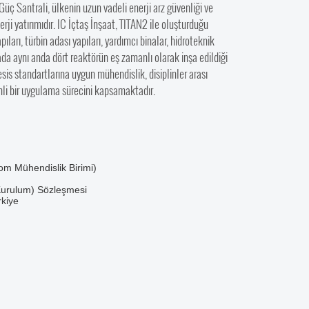
 Güç Santrali, ülkenin uzun vadeli enerji arz güvenliği ve
erji yatırımıdır. IC İçtaş İnşaat, TITAN2 ile oluşturduğu
rı, türbin adası yapıları, yardımcı binalar, hidroteknik
da aynı anda dört reaktörün eş zamanlı olarak inşa edildiği
sis standartlarına uygun mühendislik, disiplinler arası
nli bir uygulama sürecini kapsamaktadır.
m Mühendislik Birimi)
Kurulum) Sözleşmesi
rkiye