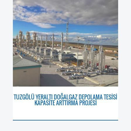
TUZGÖLÜ YERALTI DOĞALGAZ DEPOLAMA TESİSİ
KAPASİTE ARTTIRMA PROJESİ