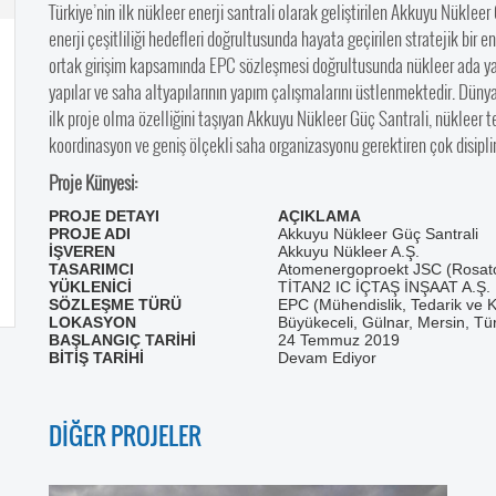
Türkiye’nin ilk nükleer enerji santrali olarak geliştirilen Akkuyu Nükleer
enerji çeşitliliği hedefleri doğrultusunda hayata geçirilen stratejik bir en
ortak girişim kapsamında EPC sözleşmesi doğrultusunda nükleer ada yapıla
yapılar ve saha altyapılarının yapım çalışmalarını üstlenmektedir. Dünya
ilk proje olma özelliğini taşıyan Akkuyu Nükleer Güç Santrali, nükleer te
koordinasyon ve geniş ölçekli saha organizasyonu gerektiren çok disipli
Proje Künyesi:
PROJE DETAYI
AÇIKLAMA
PROJE ADI
Akkuyu Nükleer Güç Santrali
İŞVEREN
Akkuyu Nükleer A.Ş.
TASARIMCI
Atomenergoproekt JSC (Rosato
YÜKLENİCİ
TİTAN2 IC İÇTAŞ İNŞAAT A.Ş.
SÖZLEŞME TÜRÜ
EPC (Mühendislik, Tedarik ve 
LOKASYON
Büyükeceli, Gülnar, Mersin, Tü
BAŞLANGIÇ TARİHİ
24 Temmuz 2019
BİTİŞ TARİHİ
Devam Ediyor
DİĞER PROJELER