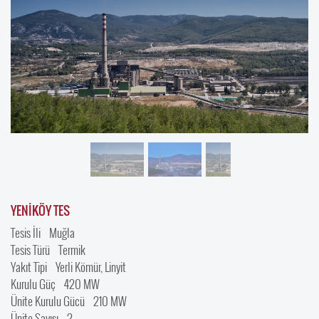
YENİKÖY TES
Tesis İli Muğla
Tesis Türü Termik
Yakıt Tipi Yerli Kömür, Linyit
Kurulu Güç 420 MW
Ünite Kurulu Gücü 210 MW
Ünite Sayısı 2