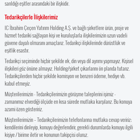
sarıldığı eşitler arasındaki bir ilişkidir.
Tedarikçilerle İlişkilerimiz
IC İbrahim Çeçen Yatırım Holding A.Ş. ve bağlı şirketlere ürün, proje ve
hizmet tedariki sağlayan kişi ve kuruluşlarla ilişkilerimizin uzun vadeli
güvene dayalı olmasını amaçlarız. Tedarikçi ilişkilerinde dürüstlük ve
eşitlik esastır.
Tedarikçi seçiminde hiçbir şekilde ırk, din veya dil ayrımı yapmayız. Kişisel
ilişkileri göz önüne almayız. Holding/şirket çıkarlarını ön planda tutarız.
Tedarikçilerden hiçbir şekilde komisyon ve benzeri ödeme, hediye vb.
kabul etmeyiz.
Müşterilerimizin - Tedarikçilerimizin görüşme taleplerini işimiz -
zamanımız elverdiği ölçüde en kısa sürede mutlaka karşılarız. Bu konuya
azami özen gösteririz.
Müşterilerimizin – Tedarikçilerimizin telefonlarına mutlaka cevap veririz;
kendilerini dinleyip, konuyu değerlendirir, gerekli durumlarda konuyu ilgili
kişiye / birime iletir ve konunun takipçisi oluruz.