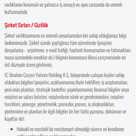
varlıklarını korumalı ve yalnızca iş amaçlı ve aynı zamanda da verimli
kullanmalıdır.
Şirket Sırları / Gizlilik
Şirket varlıklarımızın en önemli unsurlarından biri sahip olduğumuz bilgi
birikimimizdir. Şirket içinde yaptığımız tüm işlemlerde (projeler,
dosyalama – arşivleme, e-mail trafiği, toplantı konuşmaları ve tutanakları,
masa üzerindeki evraklar vb.) bilginin korunması ilkesi çerçevesinde en
üst düzeyde özeni gösteririz.
IC İbrahim Çeçen Yatırım Holding A.Ş. bünyesinde çalışan kişiler sahip
oldukları bilgileri (projeler, açıklanmamış ihale teklifleri, iş araştırmaları,
yeni ürün planları, stratejik hedefler, yayınlanmamış finansal bilgiler veya
müşteri ve satıcı listeleri, müşterilerin istek ve gereksinimleri, müşteri
tercihleri, yönerge, yönetmelik, prosedür, proses, iş alışkanlıkları,
yöntemleri ve planları ile ilgili bilgiler ile her türlü yazışma, doküman ve
kayıtlar vb):
Hukukî ve meslekî bir mecburiyet olmadığı sürece ve kendisine