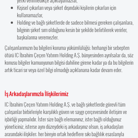
yetki verilmedikçe açıklayamazlar,
Kişisel çıkarları veya şirket dışındaki kişilerin çıkarları için
kullanamazlar,
Holding ve bağlı şirketlerde de sadece bilmesi gereken çalışanlara,
bilginin şirket sırrı olduğunu kesin bir şekilde belirtilerek verirler,
başkalarına veremezler.
Çalışanlarımızın bu bilgileri koruma yükümlülüğü; herhangi bir sebepten
ötürü IC İbrahim Çeçen Yatırım Holding A.Ş. bünyesinden ayrılsalar da, söz
konusu bilgiler kamuoyunun bilgisi dahiline girene kadar ya da bu bilgilerin
artık ticari sır veya özel bilgi olmadığı açıklanana kadar devam eder.
İş Arkadaşlarımızla İlişkilerimiz
IC İbrahim Çeçen Yatırım Holding A.Ş. ve bağlı şirketlerde görevli tüm
çalışanlar birbirleriyle karşılıklı güven ve saygı çerçevesinde iletişim ve
işbirliği yapmalıdır. İster size bağlı elemanınız, ister bağlı olduğunuz
yöneticiniz, isterse aynı düzeydeki iş arkadaşınız olsun, iş arkadaşları
arasındaki ilişkiler; her bireyin ortak hedeflere sıkı bağlılık esaslarıyla