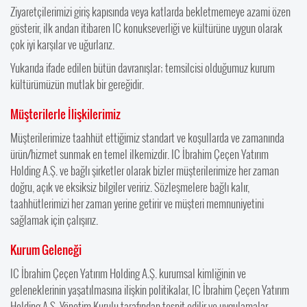
Ziyaretçilerimizi giriş kapısında veya katlarda bekletmemeye azami özen
gösterir, ilk andan itibaren IC konukseverliği ve kültürüne uygun olarak
çok iyi karşılar ve uğurlarız.
Yukarıda ifade edilen bütün davranışlar; temsilcisi olduğumuz kurum
kültürümüzün mutlak bir gereğidir.
Müşterilerle İlişkilerimiz
Müşterilerimize taahhüt ettiğimiz standart ve koşullarda ve zamanında
ürün/hizmet sunmak en temel ilkemizdir. IC İbrahim Çeçen Yatırım
Holding A.Ş. ve bağlı şirketler olarak bizler müşterilerimize her zaman
doğru, açık ve eksiksiz bilgiler veririz. Sözleşmelere bağlı kalır,
taahhütlerimizi her zaman yerine getirir ve müşteri memnuniyetini
sağlamak için çalışırız.
Kurum Geleneği
IC İbrahim Çeçen Yatırım Holding A.Ş. kurumsal kimliğinin ve
geleneklerinin yaşatılmasına ilişkin politikalar, IC İbrahim Çeçen Yatırım
Holding A.Ş. Yönetim Kurulu tarafından tespit edilir ve uygulamalar