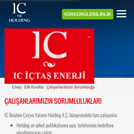
SÜRDÜRÜLEBİLİRLİK
ENERJİ
Enerji
Etik Kurallar
Çalışanlarımızın Sorumluluğu
ÇALIŞANLARIMIZIN SORUMLULUKLARI
IC İbrahim Çeçen Yatırım Holding A.Ş. bünyesindeki tüm çalışanlar;
Holding ve şirket politikalarına uyar, belirlenmiş hedeflere
ulaşılması için çalışır,