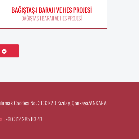
BAĞIŞTAŞ-I BARAJI VE HES PROJESİ
BAĞIŞTAŞ-I BARAJI VE HES PROJESİ
ılırmak Caddesi No: 31-33/20 Kızılay, Çankaya/ANKARA
s :
+90 312 285 83 43