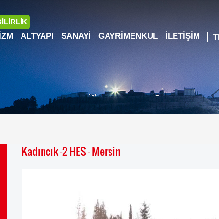
İLİRLİK
IZM
ALTYAPI
SANAYI
GAYRIMENKUL
İLETIŞIM
Kadıncık -2 HES – Mersin