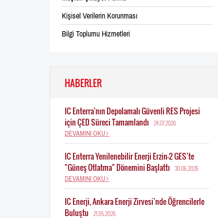
Kişisel Verilerin Korunması
Bilgi Toplumu Hizmetleri
HABERLER
IC Enterra'nın Depolamalı Güvenli RES Projesi
için ÇED Süreci Tamamlandı
24.07.2026
DEVAMINI OKU
IC Enterra Yenilenebilir Enerji Erzin-2 GES’te
"Güneş Otlatma" Dönemini Başlattı
30.06.2026
DEVAMINI OKU
IC Enerji, Ankara Enerji Zirvesi’nde Öğrencilerle
Buluştu
21.05.2026