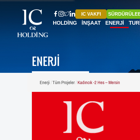
IC VAKFI
SÜRDÜRÜLEB
HOLDING
İNŞAAT
ENERJI
TUR
ENERJİ
Enerji
Tüm Projeler
Kadıncık -2 Hes – Mersin