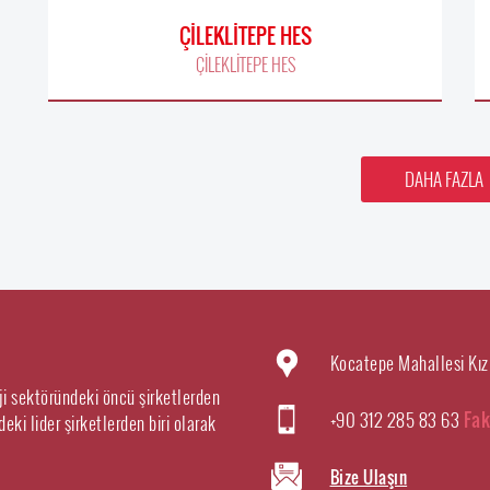
ÇİLEKLİTEPE HES
ÇİLEKLİTEPE HES
DAHA FAZLA
Kocatepe Mahallesi Kız
rji sektöründeki öncü şirketlerden
+90 312 285 83 63
Fak
eki lider şirketlerden biri olarak
Bize Ulaşın