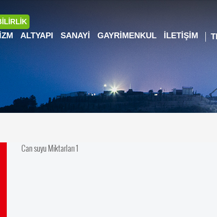
İLİRLİK
IZM
ALTYAPI
SANAYI
GAYRIMENKUL
İLETIŞIM
Can suyu Miktarları 1