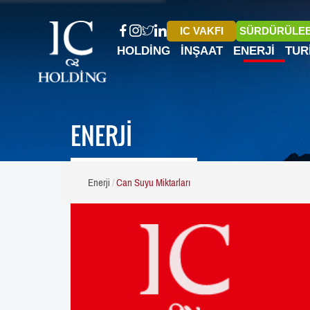
IC VAKFI
SÜRDÜRÜLEB
HOLDING
İNŞAAT
ENERJI
TUR
ENERJİ
Enerji
Can Suyu Miktarları