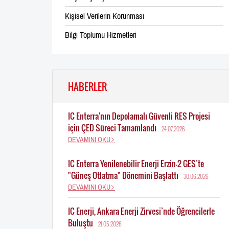
Kişisel Verilerin Korunması
Bilgi Toplumu Hizmetleri
HABERLER
IC Enterra'nın Depolamalı Güvenli RES Projesi
için ÇED Süreci Tamamlandı
24.07.2026
DEVAMINI OKU
IC Enterra Yenilenebilir Enerji Erzin-2 GES’te
"Güneş Otlatma" Dönemini Başlattı
30.06.2026
DEVAMINI OKU
IC Enerji, Ankara Enerji Zirvesi’nde Öğrencilerle
Buluştu
21.05.2026