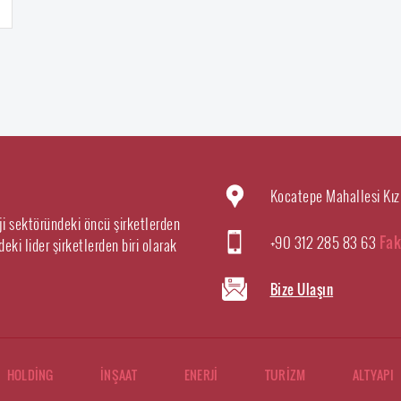
Kocatepe Mahallesi Kız
rji sektöründeki öncü şirketlerden
+90 312 285 83 63
Fak
eki lider şirketlerden biri olarak
Bize Ulaşın
HOLDİNG
İNŞAAT
ENERJİ
TURİZM
ALTYAPI