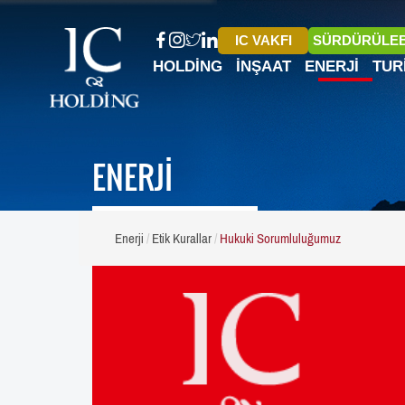
IC VAKFI
SÜRDÜRÜLEB
HOLDING
İNŞAAT
ENERJI
TUR
ENERJİ
Enerji
Etik Kurallar
Hukuki Sorumluluğumuz