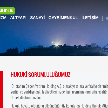
İLİRLİK
IZM
ALTYAPI
SANAYI
GAYRIMENKUL
İLETIŞIM
HUKUKİ SORUMLULUĞUMUZ
IC İbrahim Çeçen Yatırım Holding A.Ş. olarak yasalara ve faaliyetlerimiz
Yurtiçi ve yurtdışındaki faaliyetlerimizde ilgili resmi makamlarla işbirl
etmek düsturumuzdur.
Hukuki boyutu olduğunu düşündüğümüz konularda Holding Hukuk Müşavirl