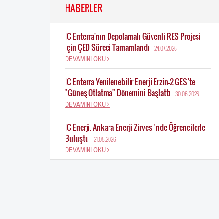
HABERLER
IC Enterra'nın Depolamalı Güvenli RES Projesi
için ÇED Süreci Tamamlandı
24.07.2026
DEVAMINI OKU
IC Enterra Yenilenebilir Enerji Erzin-2 GES’te
"Güneş Otlatma" Dönemini Başlattı
30.06.2026
DEVAMINI OKU
IC Enerji, Ankara Enerji Zirvesi’nde Öğrencilerle
Buluştu
21.05.2026
DEVAMINI OKU